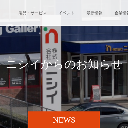
製品・サービス
イベント
最新情報
企業情
ニ
シ
イ
か
ら
の
お
知
ら
せ
NEWS