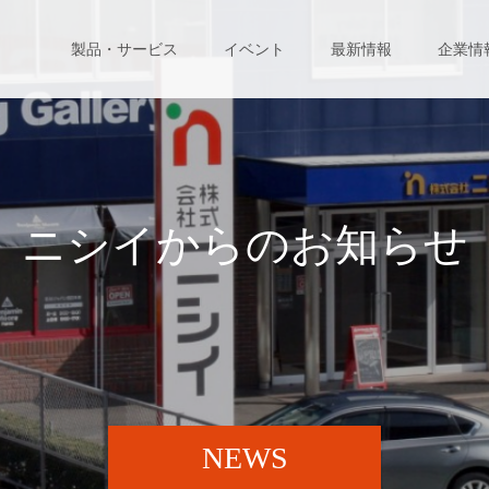
製品・サービス
イベント
最新情報
企業情
ニ
シ
イ
か
ら
の
お
知
ら
せ
NEWS