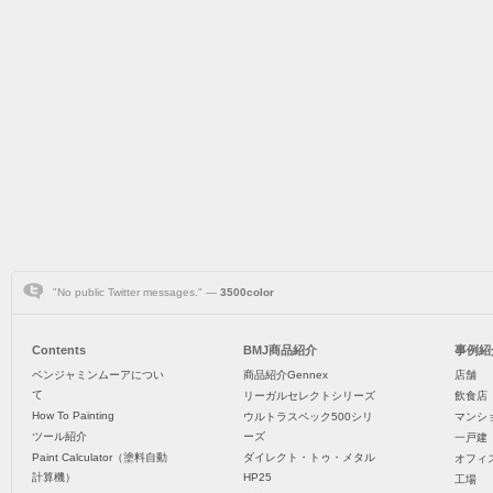
"No public Twitter messages." —
3500color
Contents
BMJ商品紹介
事例紹
ベンジャミンムーアについ
商品紹介Gennex
店舗
て
リーガルセレクトシリーズ
飲食店
How To Painting
ウルトラスペック500シリ
マンシ
ツール紹介
ーズ
一戸建
Paint Calculator（塗料自動
ダイレクト・トゥ・メタル
オフィ
計算機）
HP25
工場