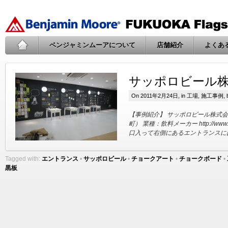
ベンジャミンムーアについて
店舗紹介
よくあ
サッポロビール
On 2011年2月24日, in
工場
,
施工事例
,
【事例紹介】 サッポロビール株式
町） 業種：飲料メーカー http://www.sapp
口入って右側にあるエントランスには、チ
Tagged with:
エントランス
•
サッポロビール
•
チョークアート
•
チョークボード
•
黒板